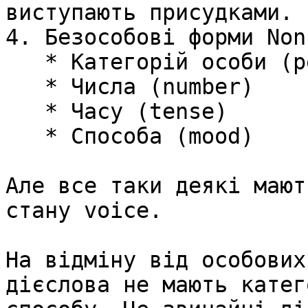
виступають присудками.

4. Безособові форми Non
   * Категорій особи (person)

   * Числа (number)

   * Часу (tense)

   * Способа (mood)

Але все таки деякі мают
стану voice.

На відміну від особових
дієслова не мають катег