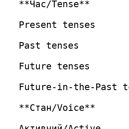
   **Час/Tense**

   Present tenses

   Past tenses

   Future tenses

   Future-in-the-Past tenses

   **Стан/Voice**

   Активний/Active
