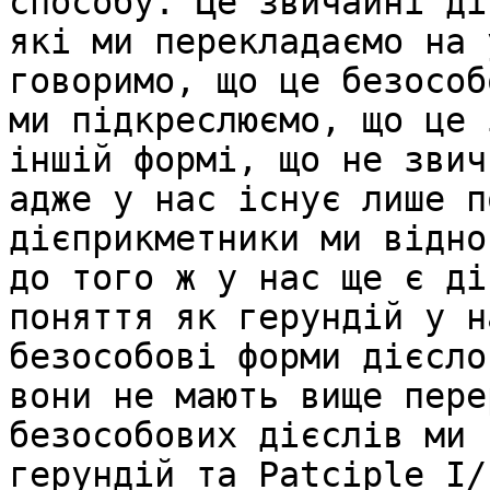
способу. Це звичайні ді
які ми перекладаємо на 
говоримо, що це безособ
ми підкреслюємо, що це 
іншій формі, що не звич
адже у нас існує лише п
дієприкметники ми відно
до того ж у нас ще є ді
поняття як герундій у н
безособові форми дієсло
вони не мають вище пере
безособових дієслів ми 
герундій та Patciple I/