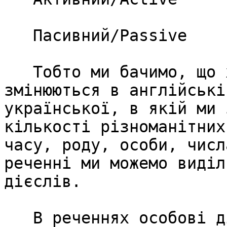
   Пасивний/Passive

   Тобто ми бачимо, що хоча ці дієслова майже не 
змінюються в англійські
української, в якій ми 
кількості різноманітних
часу, роду, особи, числ
реченні ми можемо виділ
дієслів.

   В реченнях особові дієслова майже завжди 