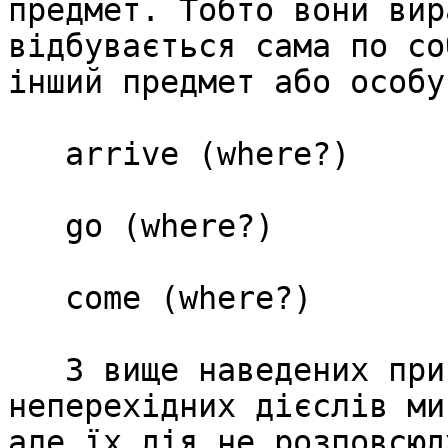
предмет. Тобто вони вир
відбувається сама по со
інший предмет або особу.
   arrive (where?)

   go (where?)

   come (where?)

   З вище наведених прикладів ми бачимо, що від 
неперехідних дієслів ми
але їх дія не розповсюд