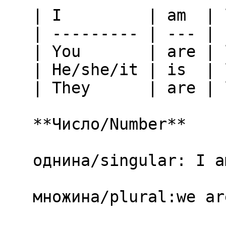
   | I         | am  | love  |

   | --------- | --- | ----- |

   | You       | are | love  |

   | He/she/it | is  | loves |

   | They      | are | love  |

   **Число/Number**

   однина/singular: I am/was

   множина/plural:we are/were
