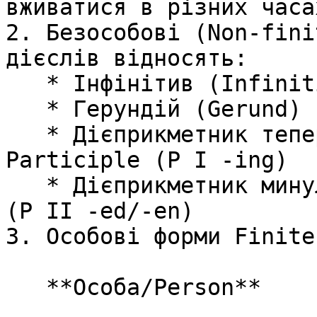
вживатися в різних часах
2. Безособові (Non-fini
дієслів відносять:

   * Інфінітив (Infinitive)

   * Герундій (Gerund)

   * Дієприкметник теперішнього часу (Present 
Participle (P I -ing)

   * Дієприкметник минулого часу (Past Participle 
(P II -ed/-en)

3. Особові форми Finite
   **Особа/Person**
