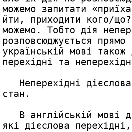
можемо запитати «приїха
йти, приходити кого/що?
можемо. Тобто дія непер
розповсюджується прямо 
українській мові також 
перехідні та неперехідні
   Неперехідні дієслова мають тільки активний 
стан.

   В англійській мові дуже важливо чітко розуміти, 
які дієслова перехідні,