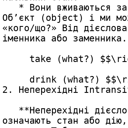
   * Вони вживаються за формулою Дієслово (Verb) + 
Об’єкт (object) і ми мо
«кого/що?» Від дієслова
іменника або заменника.

     take (what?) $$\rightarrow$$ take a pencil

     drink (what?) $$\rightarrow$$ drink water

2. Неперехідні Intransi
   **Неперехідні дієслова** — це дієслова, що 
означають стан або дію,