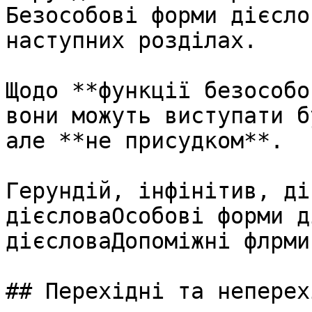
Безособові форми дієсло
наступних розділах.

Щодо **функції безособо
вони можуть виступати б
але **не присудком**.

Герундій, інфінітив, ді
дієсловаОсобові форми д
дієсловаДопоміжні флрми
## Перехідні та неперех