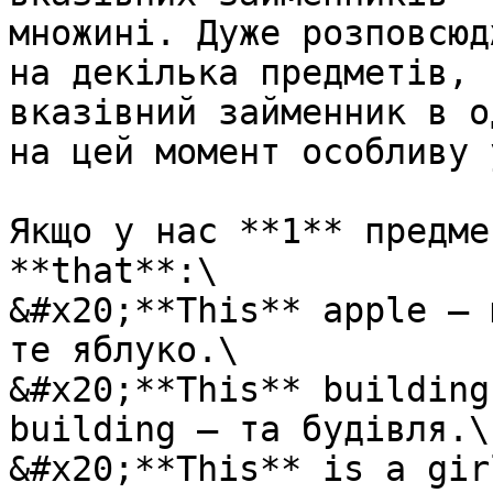
множині. Дуже розповсюд
на декілька предметів, 
вказівний займенник в о
на цей момент особливу 
Якщо у нас **1** предме
**that**:\

&#x20;**This** apple – 
те яблуко.\

&#x20;**This** building
building – та будівля.\

&#x20;**This** is a gir