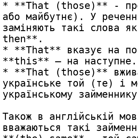
* **That (those)** - пр
або майбутнє). У реченн
заміняють такі слова як
then**.

* **That** вказує на по
**this** — на наступне.

* **That (those)** вжив
українське той (те) і м
українському займеннику
Також в англійській мов
вважаються такі займенн