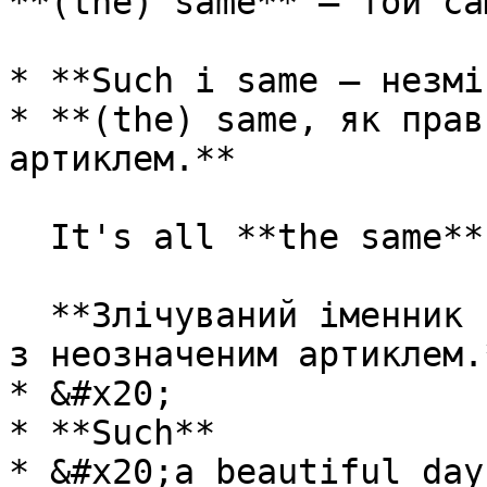
**(the) same** — той са
* **Such i same – незмі
* **(the) same, як прав
артиклем.**

  It's all **the same** to me.

  **Злічуваний іменник в однині з such вживається 
з неозначеним артиклем.*
* &#x20;

* **Such**

* &#x20;a beautiful day.