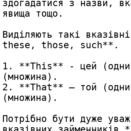
здогадатися з назви, вк
явища тощо.

Виділяють такі вказівні
these, those, such**.

1. **This** - цей (одни
(множина).

2. **That** – той (одни
(множина).

Потрібно бути дуже уваж
вказівних займенників *