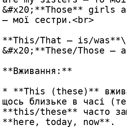
&#x20;**Those** girls a
– мої сестри.<br>

**This/That – is/was**\

&#x20;**These/Those – a
**Вживання:**

* **This (these)** вжив
щось близьке в часі (те
**this/these** часто за
**here, today, now**.
