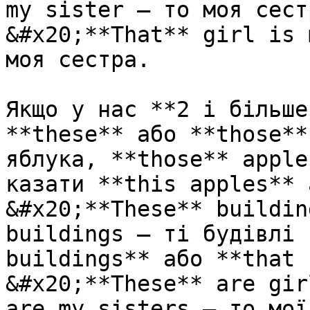
my sister – то моя сест
&#x20;**That** girl is 
моя сестра.

Якщо у нас **2 і більше
**these** або **those**
яблука, **those** apple
казати **this apples** 
&#x20;**These** buildin
buildings – ті будівлі 
buildings** або **that 
&#x20;**These** are gir
are my sisters – то мої