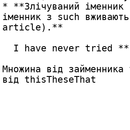
* **Злічуваний іменник 
іменник з such вживають
article).**

  I have never tried **such** tasty cakes!

Множина від займенника 