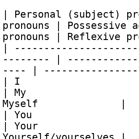
| Personal (subject) pr
pronouns | Possessive a
pronouns | Reflexive pr
| ---------------------
-------- | ------------
---- | ----------------
| I                           | Me      
| My                   
Myself              |

| You                         | You    
| Your                 
Yourself/yourselves |
