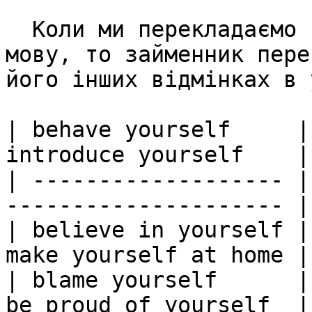
  Коли ми перекладаємо такі звороти на українську 
мову, то займенник пере
його інших відмінках в 
| behave yourself     |
introduce yourself    |
| ------------------- |
--------------------- |
| believe in yourself |
make yourself at home |
| blame yourself      |
be proud of yourself  |